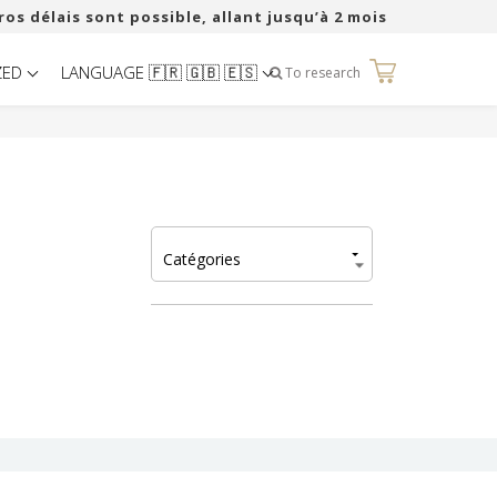
ros délais sont possible, allant jusqu’à 2 mois
ZED
LANGUAGE 🇫🇷 🇬🇧 🇪🇸
0
To research
Catégories