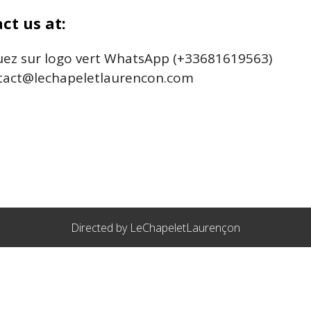
ct us at:
uez sur logo vert WhatsApp (+33681619563)
act@lechapeletlaurencon.com
Directed by LeChapeletLaurençon