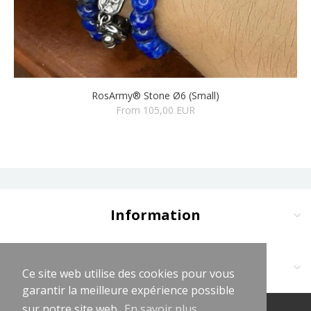
RosArmy® Stone Ø6 (Small)
From 105,00 EUR
Information
Delivery and Payment
Terms and Conditions
Contact us at:
Ce site web utilise des cookies pour vous
Ce site web utilise des cookies pour vous
Legal Notices
garantir la meilleure expérience possible
garantir la meilleure expérience possible
Cliquez sur logo vert WhatsApp
Privacy Policy
sur notre site web.
sur notre site web.
En savoir plus...
En savoir plus...