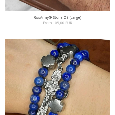
RosArmy® Stone Ø8 (Large)
From 105,00 EUR